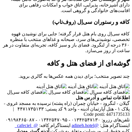
دارای آشپزخانه، پذیرایی، اتاق خواب و امکانات رفاهی برای
اقامت‌های خانوادگی و گروهی است.
کافه و رستوران سی‌اِل (روف‌تاپ)
کافه سی‌اِل روی بام هتل قرار گرفته؛ جایی برای نوشیدن قهوه
تخصصی، نوشیدنی‌های سرد، صبحانه و غذاهای منتخب با منظره
۳۶۰ درجه از لنگرود. فضای باز و سبز کافه، تجربه‌ای متفاوت در هر
ساعت از روز می‌سازد.
گوشه‌ای از فضای هتل و کافه
چند تصویر منتخب؛ برای دیدن همه عکس‌ها به گالری بروید.
اطلاعات تماس و آدرس هتل
گیلان - لنگرود - خیابان چمران (راه پشته) نرسیده به مسجد غروی -
پلاک ۱ - هتل آپارتمان آدینه - واحد ۹
کد پستی: ۴۴۷۱۷۳۵۱۳۳ |
Code posti: 4471735133
تلفن‌های رزرو: ۰۱۳۴۲۵۴۷۱۳۰ - ۰۱۳۴۲۵۴۷۰۹۵ - ۰۹۱۹۸۴۶۵۰۸۷
اینستاگرام هتل:
@adineh.hotel
اینستاگرام کافه:
@_cafeciel_
کلیه حقوق این وب‌سایت متعلق به شرکت
آدینه گستر مهدیار