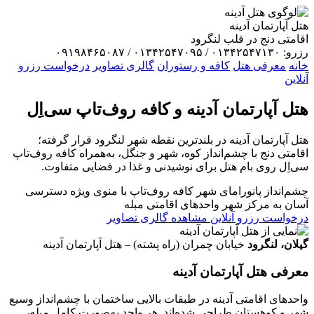
هتل آپارتمان آدینه
اقامتی دنج در قلب لنگرود
رزرو: ۰۱۳۴۲۵۴۷۱۳۰ / ۰۱۳۴۲۵۴۷۰۹۵ / ۰۹۱۹۸۴۶۵۰۸۷
خانه
معرفی هتل
کافه و رستوران
گالری تصاویر
درخواست رزرو
آنلاین
هتل آپارتمان
آدینه
و کافه روف‌تاپ سی‌اِل
هتل آپارتمان آدینه در بلندترین نقطه شهر لنگرود قرار گرفته؛
اقامتی دنج با چشم‌انداز کوه، شهر و جنگل، به‌همراه کافه روف‌تاپ
سی‌اِل روی بام هتل برای نوشیدنی و غذا در فضایی متفاوت.
چشم‌انداز پانورامای شهر
کافه روف‌تاپ با منوی ویژه
دسترسی
آسان به مرکز شهر
واحدهای اقامتی مبله
درخواست رزرو آنلاین
مشاهده گالری تصاویر
گیلان، لنگرود
خیابان چمران (راه پشته) – هتل آپارتمان آدینه
معرفی هتل آپارتمان آدینه
واحدهای اقامتی آدینه در طبقات بالایی ساختمان با چشم‌انداز وسیع
شهر و کوهستان طراحی شده‌اند. هر واحد به‌صورت کامل مبله،