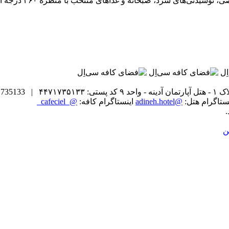
کافه سی‌اِل روی بام
حد ۹
کد پستی: ۴۴۷۱۷۳۵۱۳۳ | Code posti: 4471735133
نستاگرام هتل:
@adineh.hotel
اینستاگرام کافه:
@_cafeciel_
ن