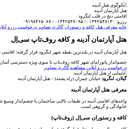
هتل آپارتمان آدینه
اقامتی دنج در قلب لنگرود
رزرو: ۰۱۳۴۲۵۴۷۱۳۰ / ۰۱۳۴۲۵۴۷۰۹۵ / ۰۹۱۹۸۴۶۵۰۸۷
خانه
معرفی هتل
کافه و رستوران
گالری تصاویر
درخواست رزرو آنلای
هتل آپارتمان
آدینه
و کافه روف‌تاپ سی‌اِل
هتل آپارتمان آدینه در بلندترین نقطه شهر لنگرود قرار گرفته؛ اقامتی
چشم‌انداز پانورامای شهر
کافه روف‌تاپ با منوی ویژه
دسترسی آسان 
درخواست رزرو آنلاین
مشاهده گالری تصاویر
گیلان، لنگرود
خیابان چمران (راه پشته) – هتل آپارتمان آدینه
معرفی هتل آپارتمان آدینه
واحدهای اقامتی آدینه در طبقات بالایی ساختمان با چشم‌انداز وسیع 
خانوادگی و گروهی است.
کافه و رستوران سی‌اِل (روف‌تاپ)