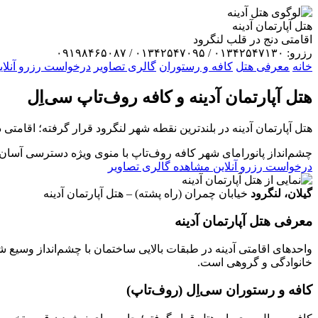
هتل آپارتمان آدینه
اقامتی دنج در قلب لنگرود
رزرو: ۰۱۳۴۲۵۴۷۱۳۰ / ۰۱۳۴۲۵۴۷۰۹۵ / ۰۹۱۹۸۴۶۵۰۸۷
خانه
معرفی هتل
کافه و رستوران
گالری تصاویر
درخواست رزرو آنلای
هتل آپارتمان
آدینه
و کافه روف‌تاپ سی‌اِل
هتل آپارتمان آدینه در بلندترین نقطه شهر لنگرود قرار گرفته؛ اقامتی
چشم‌انداز پانورامای شهر
کافه روف‌تاپ با منوی ویژه
دسترسی آسان 
درخواست رزرو آنلاین
مشاهده گالری تصاویر
گیلان، لنگرود
خیابان چمران (راه پشته) – هتل آپارتمان آدینه
معرفی هتل آپارتمان آدینه
واحدهای اقامتی آدینه در طبقات بالایی ساختمان با چشم‌انداز وسیع 
خانوادگی و گروهی است.
کافه و رستوران سی‌اِل (روف‌تاپ)