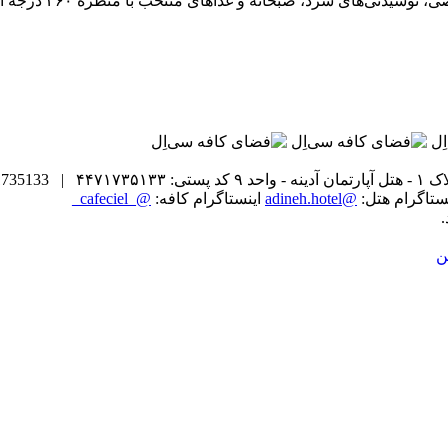
کافه سی‌اِل روی بام
حد ۹
کد پستی: ۴۴۷۱۷۳۵۱۳۳ | Code posti: 4471735133
نستاگرام هتل:
@adineh.hotel
اینستاگرام کافه:
@_cafeciel_
ن