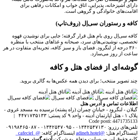
دارای آشپزخانه، پذیرایی، اتاق خواب و امکانات رفاهی برای
اقامت‌های خانوادگی و گروهی است.
کافه و رستوران سی‌اِل (روف‌تاپ)
کافه سی‌اِل روی بام هتل قرار گرفته؛ جایی برای نوشیدن قهوه
تخصصی، نوشیدنی‌های سرد، صبحانه و غذاهای منتخب با منظره
۳۶۰ درجه از لنگرود. فضای باز و سبز کافه، تجربه‌ای متفاوت در هر
ساعت از روز می‌سازد.
گوشه‌ای از فضای هتل و کافه
چند تصویر منتخب؛ برای دیدن همه عکس‌ها به گالری بروید.
اطلاعات تماس و آدرس هتل
گیلان - لنگرود - خیابان چمران (راه پشته) نرسیده به مسجد غروی -
پلاک ۱ - هتل آپارتمان آدینه - واحد ۹
کد پستی: ۴۴۷۱۷۳۵۱۳۳ |
Code posti: 4471735133
تلفن‌های رزرو: ۰۱۳۴۲۵۴۷۱۳۰ - ۰۱۳۴۲۵۴۷۰۹۵ - ۰۹۱۹۸۴۶۵۰۸۷
اینستاگرام هتل:
@adineh.hotel
اینستاگرام کافه:
@_cafeciel_
کلیه حقوق این وب‌سایت متعلق به شرکت
آدینه گستر مهدیار