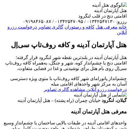
هتل آپارتمان آدینه
اقامتی دنج در قلب لنگرود
رزرو: ۰۱۳۴۲۵۴۷۱۳۰ / ۰۱۳۴۲۵۴۷۰۹۵ / ۰۹۱۹۸۴۶۵۰۸۷
خانه
معرفی هتل
کافه و رستوران
گالری تصاویر
درخواست رزرو
آنلاین
هتل آپارتمان
آدینه
و کافه روف‌تاپ سی‌اِل
هتل آپارتمان آدینه در بلندترین نقطه شهر لنگرود قرار گرفته؛
اقامتی دنج با چشم‌انداز کوه، شهر و جنگل، به‌همراه کافه روف‌تاپ
سی‌اِل روی بام هتل برای نوشیدنی و غذا در فضایی متفاوت.
چشم‌انداز پانورامای شهر
کافه روف‌تاپ با منوی ویژه
دسترسی
آسان به مرکز شهر
واحدهای اقامتی مبله
درخواست رزرو آنلاین
مشاهده گالری تصاویر
گیلان، لنگرود
خیابان چمران (راه پشته) – هتل آپارتمان آدینه
معرفی هتل آپارتمان آدینه
واحدهای اقامتی آدینه در طبقات بالایی ساختمان با چشم‌انداز وسیع
شهر و کوهستان طراحی شده‌اند. هر واحد به‌صورت کامل مبله،