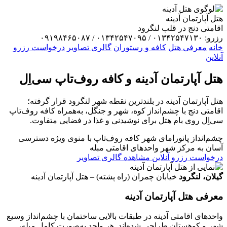
هتل آپارتمان آدینه
اقامتی دنج در قلب لنگرود
رزرو: ۰۱۳۴۲۵۴۷۱۳۰ / ۰۱۳۴۲۵۴۷۰۹۵ / ۰۹۱۹۸۴۶۵۰۸۷
خانه
معرفی هتل
کافه و رستوران
گالری تصاویر
درخواست رزرو
آنلاین
هتل آپارتمان
آدینه
و کافه روف‌تاپ سی‌اِل
هتل آپارتمان آدینه در بلندترین نقطه شهر لنگرود قرار گرفته؛
اقامتی دنج با چشم‌انداز کوه، شهر و جنگل، به‌همراه کافه روف‌تاپ
سی‌اِل روی بام هتل برای نوشیدنی و غذا در فضایی متفاوت.
چشم‌انداز پانورامای شهر
کافه روف‌تاپ با منوی ویژه
دسترسی
آسان به مرکز شهر
واحدهای اقامتی مبله
درخواست رزرو آنلاین
مشاهده گالری تصاویر
گیلان، لنگرود
خیابان چمران (راه پشته) – هتل آپارتمان آدینه
معرفی هتل آپارتمان آدینه
واحدهای اقامتی آدینه در طبقات بالایی ساختمان با چشم‌انداز وسیع
شهر و کوهستان طراحی شده‌اند. هر واحد به‌صورت کامل مبله،