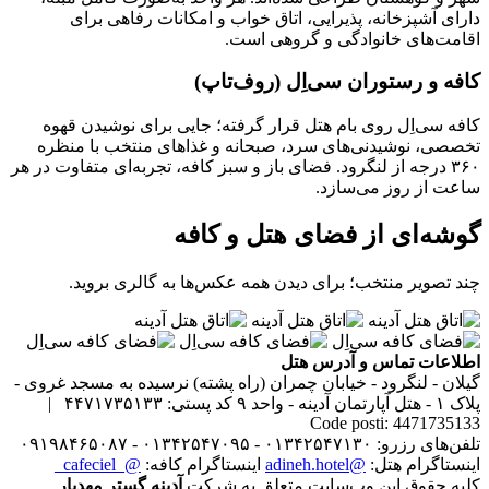
دارای آشپزخانه، پذیرایی، اتاق خواب و امکانات رفاهی برای
اقامت‌های خانوادگی و گروهی است.
کافه و رستوران سی‌اِل (روف‌تاپ)
کافه سی‌اِل روی بام هتل قرار گرفته؛ جایی برای نوشیدن قهوه
تخصصی، نوشیدنی‌های سرد، صبحانه و غذاهای منتخب با منظره
۳۶۰ درجه از لنگرود. فضای باز و سبز کافه، تجربه‌ای متفاوت در هر
ساعت از روز می‌سازد.
گوشه‌ای از فضای هتل و کافه
چند تصویر منتخب؛ برای دیدن همه عکس‌ها به گالری بروید.
اطلاعات تماس و آدرس هتل
گیلان - لنگرود - خیابان چمران (راه پشته) نرسیده به مسجد غروی -
پلاک ۱ - هتل آپارتمان آدینه - واحد ۹
کد پستی: ۴۴۷۱۷۳۵۱۳۳ |
Code posti: 4471735133
تلفن‌های رزرو: ۰۱۳۴۲۵۴۷۱۳۰ - ۰۱۳۴۲۵۴۷۰۹۵ - ۰۹۱۹۸۴۶۵۰۸۷
اینستاگرام هتل:
@adineh.hotel
اینستاگرام کافه:
@_cafeciel_
کلیه حقوق این وب‌سایت متعلق به شرکت
آدینه گستر مهدیار