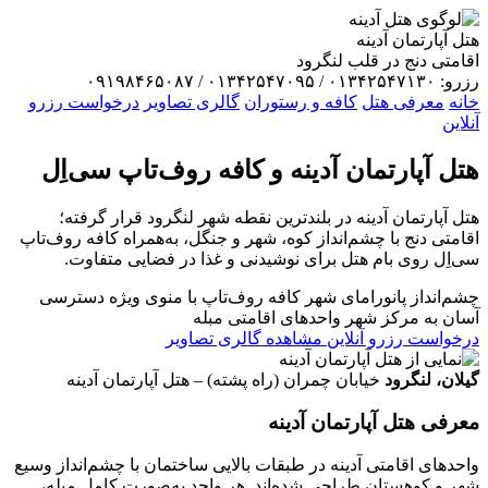
هتل آپارتمان آدینه
اقامتی دنج در قلب لنگرود
رزرو: ۰۱۳۴۲۵۴۷۱۳۰ / ۰۱۳۴۲۵۴۷۰۹۵ / ۰۹۱۹۸۴۶۵۰۸۷
خانه
معرفی هتل
کافه و رستوران
گالری تصاویر
درخواست رزرو
آنلاین
هتل آپارتمان
آدینه
و کافه روف‌تاپ سی‌اِل
هتل آپارتمان آدینه در بلندترین نقطه شهر لنگرود قرار گرفته؛
اقامتی دنج با چشم‌انداز کوه، شهر و جنگل، به‌همراه کافه روف‌تاپ
سی‌اِل روی بام هتل برای نوشیدنی و غذا در فضایی متفاوت.
چشم‌انداز پانورامای شهر
کافه روف‌تاپ با منوی ویژه
دسترسی
آسان به مرکز شهر
واحدهای اقامتی مبله
درخواست رزرو آنلاین
مشاهده گالری تصاویر
گیلان، لنگرود
خیابان چمران (راه پشته) – هتل آپارتمان آدینه
معرفی هتل آپارتمان آدینه
واحدهای اقامتی آدینه در طبقات بالایی ساختمان با چشم‌انداز وسیع
شهر و کوهستان طراحی شده‌اند. هر واحد به‌صورت کامل مبله،