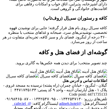
دارای آشپزخانه، پذیرایی، اتاق خواب و امکانات رفاهی برای
اقامت‌های خانوادگی و گروهی است.
کافه و رستوران سی‌اِل (روف‌تاپ)
کافه سی‌اِل روی بام هتل قرار گرفته؛ جایی برای نوشیدن قهوه
تخصصی، نوشیدنی‌های سرد، صبحانه و غذاهای منتخب با منظره
۳۶۰ درجه از لنگرود. فضای باز و سبز کافه، تجربه‌ای متفاوت در هر
ساعت از روز می‌سازد.
گوشه‌ای از فضای هتل و کافه
چند تصویر منتخب؛ برای دیدن همه عکس‌ها به گالری بروید.
اطلاعات تماس و آدرس هتل
گیلان - لنگرود - خیابان چمران (راه پشته) نرسیده به مسجد غروی -
پلاک ۱ - هتل آپارتمان آدینه - واحد ۹
کد پستی: ۴۴۷۱۷۳۵۱۳۳ |
Code posti: 4471735133
تلفن‌های رزرو: ۰۱۳۴۲۵۴۷۱۳۰ - ۰۱۳۴۲۵۴۷۰۹۵ - ۰۹۱۹۸۴۶۵۰۸۷
اینستاگرام هتل:
@adineh.hotel
اینستاگرام کافه:
@_cafeciel_
کلیه حقوق این وب‌سایت متعلق به شرکت
آدینه گستر مهدیار