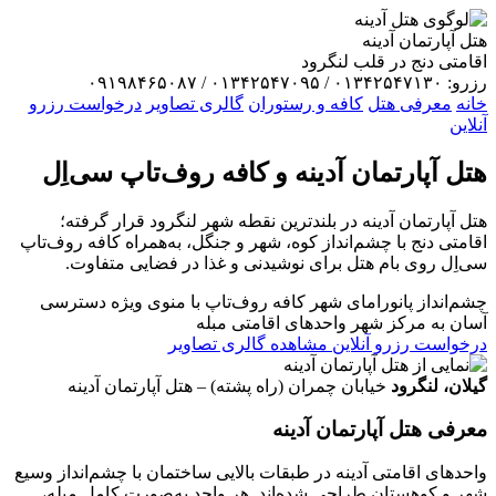
هتل آپارتمان آدینه
اقامتی دنج در قلب لنگرود
رزرو: ۰۱۳۴۲۵۴۷۱۳۰ / ۰۱۳۴۲۵۴۷۰۹۵ / ۰۹۱۹۸۴۶۵۰۸۷
خانه
معرفی هتل
کافه و رستوران
گالری تصاویر
درخواست رزرو
آنلاین
هتل آپارتمان
آدینه
و کافه روف‌تاپ سی‌اِل
هتل آپارتمان آدینه در بلندترین نقطه شهر لنگرود قرار گرفته؛
اقامتی دنج با چشم‌انداز کوه، شهر و جنگل، به‌همراه کافه روف‌تاپ
سی‌اِل روی بام هتل برای نوشیدنی و غذا در فضایی متفاوت.
چشم‌انداز پانورامای شهر
کافه روف‌تاپ با منوی ویژه
دسترسی
آسان به مرکز شهر
واحدهای اقامتی مبله
درخواست رزرو آنلاین
مشاهده گالری تصاویر
گیلان، لنگرود
خیابان چمران (راه پشته) – هتل آپارتمان آدینه
معرفی هتل آپارتمان آدینه
واحدهای اقامتی آدینه در طبقات بالایی ساختمان با چشم‌انداز وسیع
شهر و کوهستان طراحی شده‌اند. هر واحد به‌صورت کامل مبله،