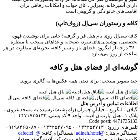
دارای آشپزخانه، پذیرایی، اتاق خواب و امکانات رفاهی برای
اقامت‌های خانوادگی و گروهی است.
کافه و رستوران سی‌اِل (روف‌تاپ)
کافه سی‌اِل روی بام هتل قرار گرفته؛ جایی برای نوشیدن قهوه
تخصصی، نوشیدنی‌های سرد، صبحانه و غذاهای منتخب با منظره
۳۶۰ درجه از لنگرود. فضای باز و سبز کافه، تجربه‌ای متفاوت در هر
ساعت از روز می‌سازد.
گوشه‌ای از فضای هتل و کافه
چند تصویر منتخب؛ برای دیدن همه عکس‌ها به گالری بروید.
اطلاعات تماس و آدرس هتل
گیلان - لنگرود - خیابان چمران (راه پشته) نرسیده به مسجد غروی -
پلاک ۱ - هتل آپارتمان آدینه - واحد ۹
کد پستی: ۴۴۷۱۷۳۵۱۳۳ |
Code posti: 4471735133
تلفن‌های رزرو: ۰۱۳۴۲۵۴۷۱۳۰ - ۰۱۳۴۲۵۴۷۰۹۵ - ۰۹۱۹۸۴۶۵۰۸۷
اینستاگرام هتل:
@adineh.hotel
اینستاگرام کافه:
@_cafeciel_
کلیه حقوق این وب‌سایت متعلق به شرکت
آدینه گستر مهدیار