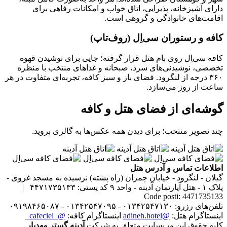
دارای آشپزخانه، پذیرایی، اتاق خواب و امکانات رفاهی برای
اقامت‌های خانوادگی و گروهی است.
کافه و رستوران سی‌اِل (روف‌تاپ)
کافه سی‌اِل روی بام هتل قرار گرفته؛ جایی برای نوشیدن قهوه
تخصصی، نوشیدنی‌های سرد، صبحانه و غذاهای منتخب با منظره
۳۶۰ درجه از لنگرود. فضای باز و سبز کافه، تجربه‌ای متفاوت در هر
ساعت از روز می‌سازد.
گوشه‌ای از فضای هتل و کافه
چند تصویر منتخب؛ برای دیدن همه عکس‌ها به گالری بروید.
اطلاعات تماس و آدرس هتل
گیلان - لنگرود - خیابان چمران (راه پشته) نرسیده به مسجد غروی -
پلاک ۱ - هتل آپارتمان آدینه - واحد ۹
کد پستی: ۴۴۷۱۷۳۵۱۳۳ |
Code posti: 4471735133
تلفن‌های رزرو: ۰۱۳۴۲۵۴۷۱۳۰ - ۰۱۳۴۲۵۴۷۰۹۵ - ۰۹۱۹۸۴۶۵۰۸۷
اینستاگرام هتل:
@adineh.hotel
اینستاگرام کافه:
@_cafeciel_
کلیه حقوق این وب‌سایت متعلق به شرکت
آدینه گستر مهدیار