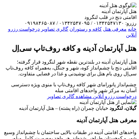
هتل آپارتمان آدینه
اقامتی دنج در قلب لنگرود
رزرو: ۰۱۳۴۲۵۴۷۱۳۰ / ۰۱۳۴۲۵۴۷۰۹۵ / ۰۹۱۹۸۴۶۵۰۸۷
خانه
معرفی هتل
کافه و رستوران
گالری تصاویر
درخواست رزرو
آنلاین
هتل آپارتمان
آدینه
و کافه روف‌تاپ سی‌اِل
هتل آپارتمان آدینه در بلندترین نقطه شهر لنگرود قرار گرفته؛
اقامتی دنج با چشم‌انداز کوه، شهر و جنگل، به‌همراه کافه روف‌تاپ
سی‌اِل روی بام هتل برای نوشیدنی و غذا در فضایی متفاوت.
چشم‌انداز پانورامای شهر
کافه روف‌تاپ با منوی ویژه
دسترسی
آسان به مرکز شهر
واحدهای اقامتی مبله
درخواست رزرو آنلاین
مشاهده گالری تصاویر
گیلان، لنگرود
خیابان چمران (راه پشته) – هتل آپارتمان آدینه
معرفی هتل آپارتمان آدینه
واحدهای اقامتی آدینه در طبقات بالایی ساختمان با چشم‌انداز وسیع
شهر و کوهستان طراحی شده‌اند. هر واحد به‌صورت کامل مبله،