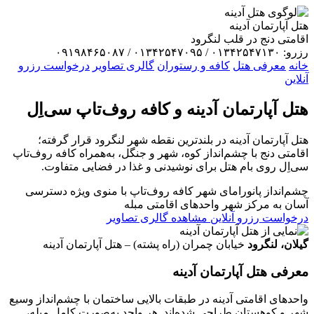
هتل آپارتمان آدینه
اقامتی دنج در قلب لنگرود
رزرو: ۰۱۳۴۲۵۴۷۱۳۰ / ۰۱۳۴۲۵۴۷۰۹۵ / ۰۹۱۹۸۴۶۵۰۸۷
خانه
معرفی هتل
کافه و رستوران
گالری تصاویر
درخواست رزرو
آنلاین
هتل آپارتمان
آدینه
و کافه روف‌تاپ سی‌اِل
هتل آپارتمان آدینه در بلندترین نقطه شهر لنگرود قرار گرفته؛
اقامتی دنج با چشم‌انداز کوه، شهر و جنگل، به‌همراه کافه روف‌تاپ
سی‌اِل روی بام هتل برای نوشیدنی و غذا در فضایی متفاوت.
چشم‌انداز پانورامای شهر
کافه روف‌تاپ با منوی ویژه
دسترسی
آسان به مرکز شهر
واحدهای اقامتی مبله
درخواست رزرو آنلاین
مشاهده گالری تصاویر
گیلان، لنگرود
خیابان چمران (راه پشته) – هتل آپارتمان آدینه
معرفی هتل آپارتمان آدینه
واحدهای اقامتی آدینه در طبقات بالایی ساختمان با چشم‌انداز وسیع
شهر و کوهستان طراحی شده‌اند. هر واحد به‌صورت کامل مبله،