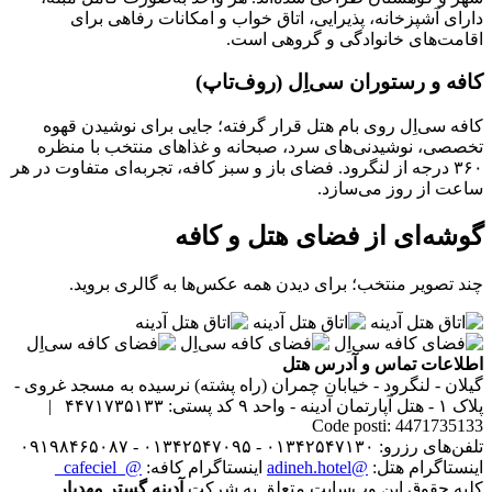
دارای آشپزخانه، پذیرایی، اتاق خواب و امکانات رفاهی برای
اقامت‌های خانوادگی و گروهی است.
کافه و رستوران سی‌اِل (روف‌تاپ)
کافه سی‌اِل روی بام هتل قرار گرفته؛ جایی برای نوشیدن قهوه
تخصصی، نوشیدنی‌های سرد، صبحانه و غذاهای منتخب با منظره
۳۶۰ درجه از لنگرود. فضای باز و سبز کافه، تجربه‌ای متفاوت در هر
ساعت از روز می‌سازد.
گوشه‌ای از فضای هتل و کافه
چند تصویر منتخب؛ برای دیدن همه عکس‌ها به گالری بروید.
اطلاعات تماس و آدرس هتل
گیلان - لنگرود - خیابان چمران (راه پشته) نرسیده به مسجد غروی -
پلاک ۱ - هتل آپارتمان آدینه - واحد ۹
کد پستی: ۴۴۷۱۷۳۵۱۳۳ |
Code posti: 4471735133
تلفن‌های رزرو: ۰۱۳۴۲۵۴۷۱۳۰ - ۰۱۳۴۲۵۴۷۰۹۵ - ۰۹۱۹۸۴۶۵۰۸۷
اینستاگرام هتل:
@adineh.hotel
اینستاگرام کافه:
@_cafeciel_
کلیه حقوق این وب‌سایت متعلق به شرکت
آدینه گستر مهدیار