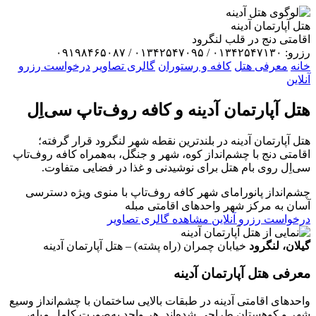
هتل آپارتمان آدینه
اقامتی دنج در قلب لنگرود
رزرو: ۰۱۳۴۲۵۴۷۱۳۰ / ۰۱۳۴۲۵۴۷۰۹۵ / ۰۹۱۹۸۴۶۵۰۸۷
خانه
معرفی هتل
کافه و رستوران
گالری تصاویر
درخواست رزرو
آنلاین
هتل آپارتمان
آدینه
و کافه روف‌تاپ سی‌اِل
هتل آپارتمان آدینه در بلندترین نقطه شهر لنگرود قرار گرفته؛
اقامتی دنج با چشم‌انداز کوه، شهر و جنگل، به‌همراه کافه روف‌تاپ
سی‌اِل روی بام هتل برای نوشیدنی و غذا در فضایی متفاوت.
چشم‌انداز پانورامای شهر
کافه روف‌تاپ با منوی ویژه
دسترسی
آسان به مرکز شهر
واحدهای اقامتی مبله
درخواست رزرو آنلاین
مشاهده گالری تصاویر
گیلان، لنگرود
خیابان چمران (راه پشته) – هتل آپارتمان آدینه
معرفی هتل آپارتمان آدینه
واحدهای اقامتی آدینه در طبقات بالایی ساختمان با چشم‌انداز وسیع
شهر و کوهستان طراحی شده‌اند. هر واحد به‌صورت کامل مبله،