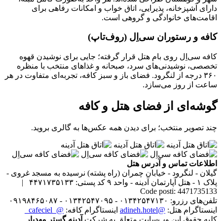
دارای آشپزخانه، پذیرایی، اتاق خواب و امکانات رفاهی برای
اقامت‌های خانوادگی و گروهی است.
کافه و رستوران سی‌اِل (روف‌تاپ)
کافه سی‌اِل روی بام هتل قرار گرفته؛ جایی برای نوشیدن قهوه
تخصصی، نوشیدنی‌های سرد، صبحانه و غذاهای منتخب با منظره
۳۶۰ درجه از لنگرود. فضای باز و سبز کافه، تجربه‌ای متفاوت در هر
ساعت از روز می‌سازد.
گوشه‌ای از فضای هتل و کافه
چند تصویر منتخب؛ برای دیدن همه عکس‌ها به گالری بروید.
اطلاعات تماس و آدرس هتل
گیلان - لنگرود - خیابان چمران (راه پشته) نرسیده به مسجد غروی -
پلاک ۱ - هتل آپارتمان آدینه - واحد ۹
کد پستی: ۴۴۷۱۷۳۵۱۳۳ |
Code posti: 4471735133
تلفن‌های رزرو: ۰۱۳۴۲۵۴۷۱۳۰ - ۰۱۳۴۲۵۴۷۰۹۵ - ۰۹۱۹۸۴۶۵۰۸۷
اینستاگرام هتل:
@adineh.hotel
اینستاگرام کافه:
@_cafeciel_
کلیه حقوق این وب‌سایت متعلق به شرکت
آدینه گستر مهدیار